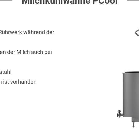
Milchkühlwanne PCool
s Rührwerk während der
ren der Milch auch bei
stahl
n ist vorhanden